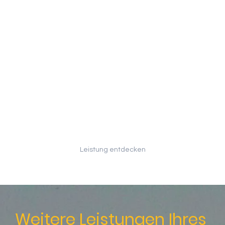
Lackierarbeiten
Sind Sie auf der Suche nach
professionellen Maler- und
Lackierarbeiten für Ihr Eigenheim oder
für Ihre Büroräume? Ich bin Ihr
Ansprechpartner. Egal ob es sich um
Innen- oder Außenarbeiten handelt, ich
biete Ihnen qualitativ hochwertige
Arbeiten zu einem fairen Preis.
Kontaktieren Sie mich jetzt, um Ihre
Wünsche und Anforderungen zu
besprechen und ein Angebot zu
erhalten.
Leistung entdecken
Weitere Leistungen Ihres