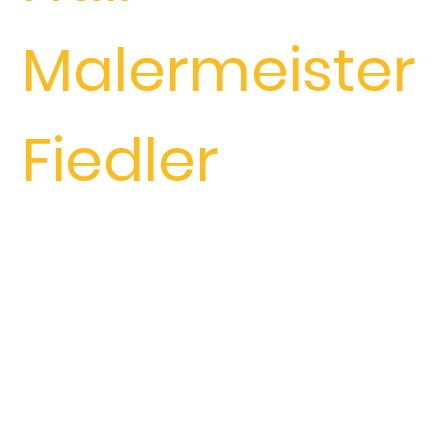
Malermeister
Fiedler
Suchen Sie nach einem
erfahrenen und
zuverlässigen Maler in
Crailsheim
und
Umgebung?