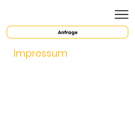
Anfrage
Impressum
Angaben gemäß § 5 DDG
Sascha Fiedler — Malermeister
Aalener Straße 2
74405 Gaildorf
Kontakt:
Telefon: 0170 5518782
E-Mail:
sascha@maler-fiedler.de